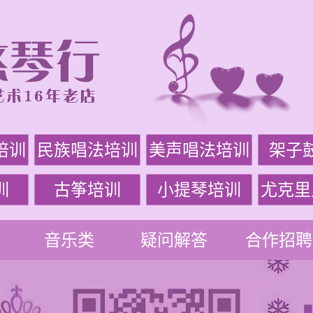
培训
民族唱法培训
美声唱法培训
架子
训
古筝培训
小提琴培训
尤克里
音乐类
疑问解答
合作招聘