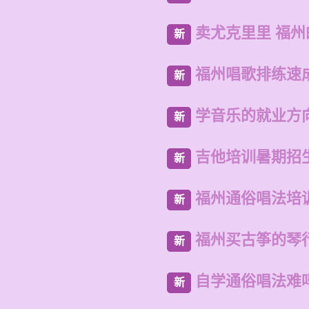
卖尤克里里 福
新
福州唱歌排练速
新
学音乐的就业方
新
吉他培训暑期招
新
福州通俗唱法培
新
福州买古筝的琴
新
自学通俗唱法难
新