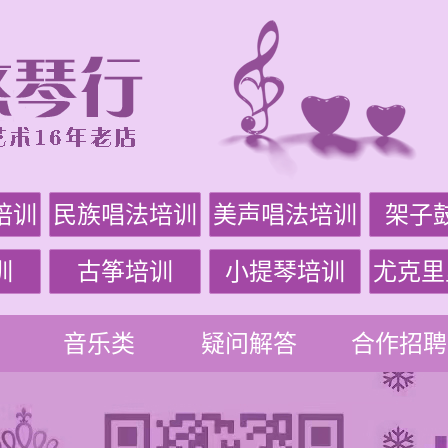
培训
民族唱法培训
美声唱法培训
架子
训
古筝培训
小提琴培训
尤克里
音乐类
疑问解答
合作招聘