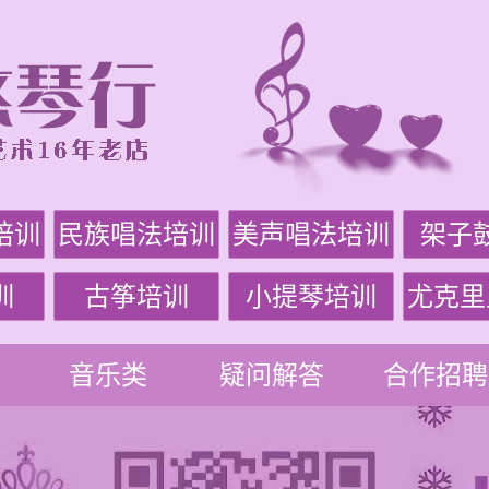
培训
民族唱法培训
美声唱法培训
架子
训
古筝培训
小提琴培训
尤克里
音乐类
疑问解答
合作招聘