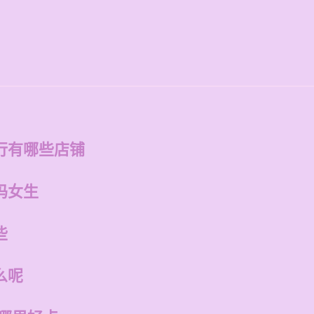
行有哪些店铺
吗女生
些
么呢