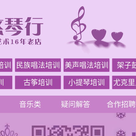
培训
民族唱法培训
美声唱法培训
架子
训
古筝培训
小提琴培训
尤克里
音乐类
疑问解答
合作招聘