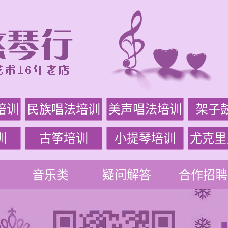
培训
民族唱法培训
美声唱法培训
架子
训
古筝培训
小提琴培训
尤克里
音乐类
疑问解答
合作招聘