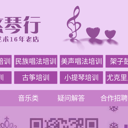
培训
民族唱法培训
美声唱法培训
架子
训
古筝培训
小提琴培训
尤克里
音乐类
疑问解答
合作招聘