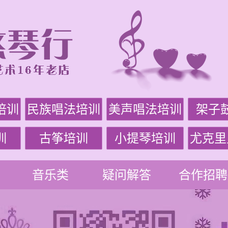
培训
民族唱法培训
美声唱法培训
架子
训
古筝培训
小提琴培训
尤克里
音乐类
疑问解答
合作招聘