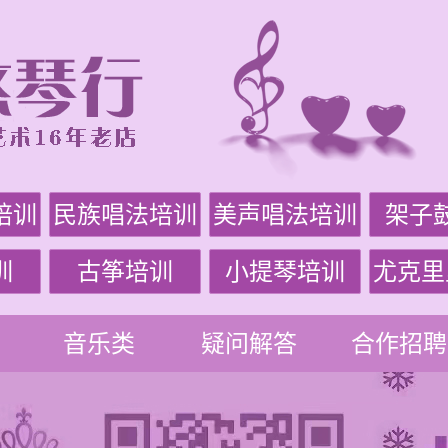
培训
民族唱法培训
美声唱法培训
架子
训
古筝培训
小提琴培训
尤克里
音乐类
疑问解答
合作招聘