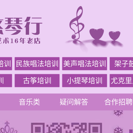
培训
民族唱法培训
美声唱法培训
架子
训
古筝培训
小提琴培训
尤克里
音乐类
疑问解答
合作招聘