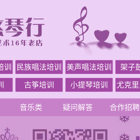
培训
民族唱法培训
美声唱法培训
架子
训
古筝培训
小提琴培训
尤克里
音乐类
疑问解答
合作招聘