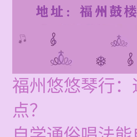
福州悠悠琴行：
点？
自学通俗唱法能