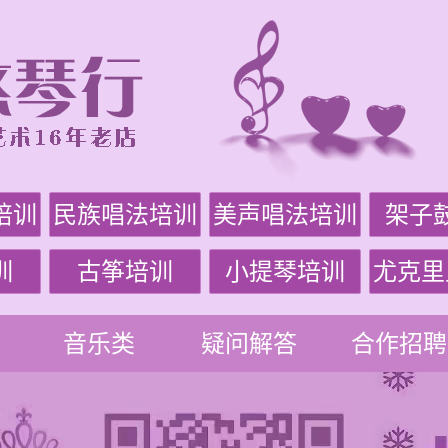
培训
民族唱法培训
美声唱法培训
架子
训
古筝培训
小提琴培训
尤克里
音乐类
疑问解答
合作招聘