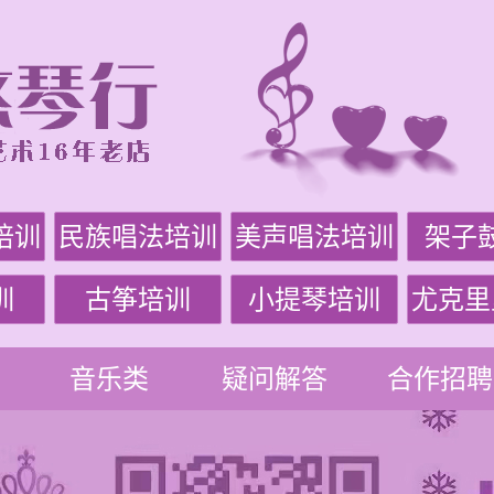
培训
民族唱法培训
美声唱法培训
架子
训
古筝培训
小提琴培训
尤克里
音乐类
疑问解答
合作招聘